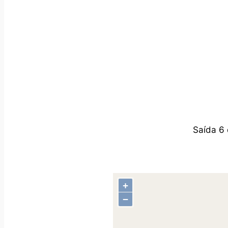
Saída 6 
+
−