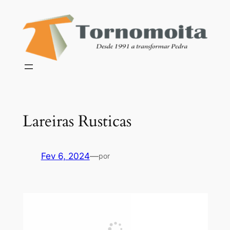
Saltar
para
o
conteúdo
Lareiras Rusticas
Fev 6, 2024
—
por